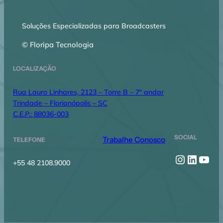
Soluções Especializadas para Broadcasters
© Floripa Tecnologia
LOCALIZAÇÃO
Rua Lauro Linhares, 2123 – Torre B – 7º andar
Trindade – Florianópolis – SC
C.E.P.: 88036-003
SOCIAL
Trabalhe Conosco
TELEFONE
Instagr
Linked
You
+55 48 2108.9000