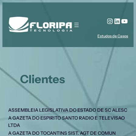
Pular
para
Instagr
Linked
You
o
conteúdo
Estudos de Casos
Clientes
ASSEMBLEIA LEGISLATIVA DO ESTADO DE SC ALESC
A GAZETA DO ESPIRITO SANTO RADIO E TELEVISAO
LTDA
A GAZETA DO TOCANTINS SIST. AGT DE COMUN