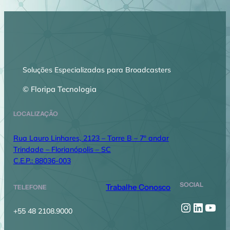
Soluções Especializadas para Broadcasters
© Floripa Tecnologia
LOCALIZAÇÃO
Rua Lauro Linhares, 2123 – Torre B – 7º andar
Trindade – Florianópolis – SC
C.E.P.: 88036-003
SOCIAL
Trabalhe Conosco
TELEFONE
Instagr
Linked
You
+55 48 2108.9000