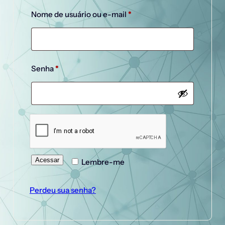
Obrigatório
Nome de usuário ou e-mail
*
Obrigatório
Senha
*
Acessar
Lembre-me
Perdeu sua senha?