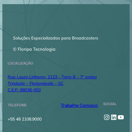
Soluções Especializadas para Broadcasters
© Floripa Tecnologia
LOCALIZAÇÃO
Rua Lauro Linhares, 2123 – Torre B – 7º andar
Trindade – Florianópolis – SC
C.E.P.: 88036-003
SOCIAL
Trabalhe Conosco
TELEFONE
Instagr
Linked
You
+55 48 2108.9000